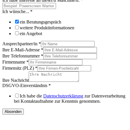
Ich habe Interesse an dieser/n Maschine/n:
*
Ich wünsche...
*
ein Beratungsgespräch
weitere Produktinformationen
ein Angebot
Ansprechpartner/in
*
Ihre E-Mail-Adresse
*
Ihre Telefonnummer
*
Firmenname
*
Firmensitz (PLZ)
*
Ihre Nachricht
DSGVO-Einverständnis
*
Ich habe die
Datenschutzerklärung
zur Datenverarbeitung
bei Kontaktaufnahme zur Kenntnis genommen.
Absenden
IHRE
DIREKTEN ANSPRECHPARTNER