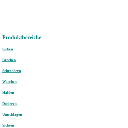
Vertriebsregion Nord /
Ost / West
Gebrauchtmaschinen
international
Telefon:
+49 (0) 451 89947-0
E-Mail:
mail@christophel.com
Produktbereiche
Sieben
Brechen
Schreddern
Waschen
Halden
Dosieren
Umschlagen
Sichten