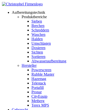
Aufbereitungstechnik
Produktbereiche
Sieben
Brechen
Schreddern
Waschen
Halden
Umschlagen
Dosieren
Sichten
Sortieren
Abwasseraufbereitung
Hersteller
Powerscreen
Rubble Master
Hazemag
Telestack
Portafill
Pronar
CityEquip
Metberg
Terex MPS
Gebraucht