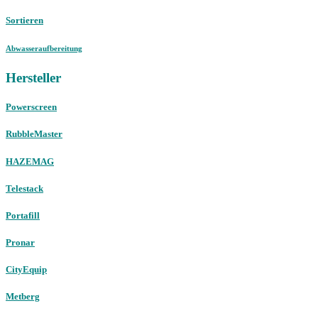
Sortieren
Abwasseraufbereitung
Hersteller
Powerscreen
RubbleMaster
HAZEMAG
Telestack
Portafill
Pronar
CityEquip
Metberg