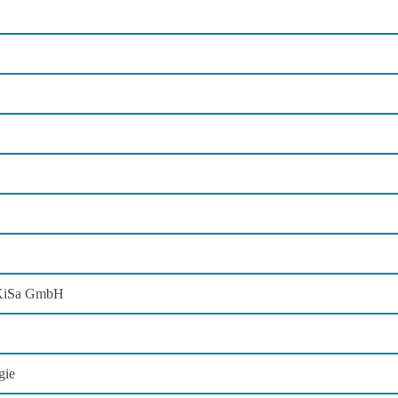
ReKiSa GmbH
gie