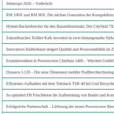
Steinexpo 2026 – Vorbericht
RM 100X und RM 90X: Die nächste Generation der Kompaktbrec
Hybrid-Backenbrecher für den Baustelleneinsatz: Der CitySkid 7
Zukunftssicher: Köhler Kalk investiert in zwei leistungsstarke Si
Innovatives Haldenband steigert Qualität und Prozessstabilität im 
Ersatzinvestition in Powerscreen Chieftain 1400 – Wiechert GmbH s
Dynarox I-120 – Die neue Dimension mobiler Prallbrechtechnolog
Effizientes Aufhalden mit dem Telestack TSR 40 bei Graf Recycli
So optimiert FB Frischbeton die Aufbereitung von Boden und Ko
Erfolgreiche Partnerschaft – Lieferung der neuen Powerscreen Br