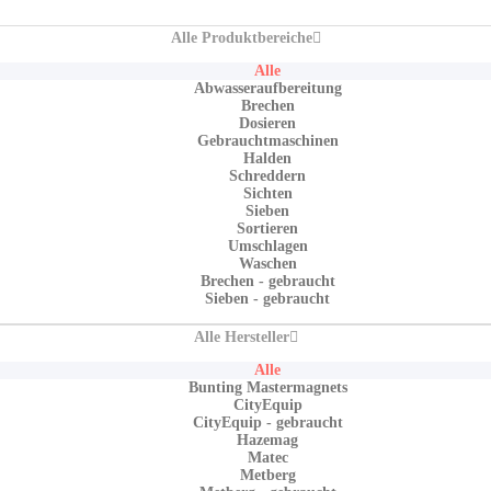
Alle Produktbereiche
Alle
Abwasseraufbereitung
Brechen
Dosieren
Gebrauchtmaschinen
Halden
Schreddern
Sichten
Sieben
Sortieren
Umschlagen
Waschen
Brechen - gebraucht
Sieben - gebraucht
Alle Hersteller
Alle
Bunting Mastermagnets
CityEquip
CityEquip - gebraucht
Hazemag
Matec
Metberg