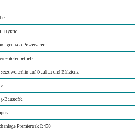
her
XE Hybrid
ebanlagen von Powerscreen
Zementofenbetrieb
etzt weiterhin auf Qualität und Effizienz
ie
ng-Baustoffe
mpost
echanlage Premiertrak R450