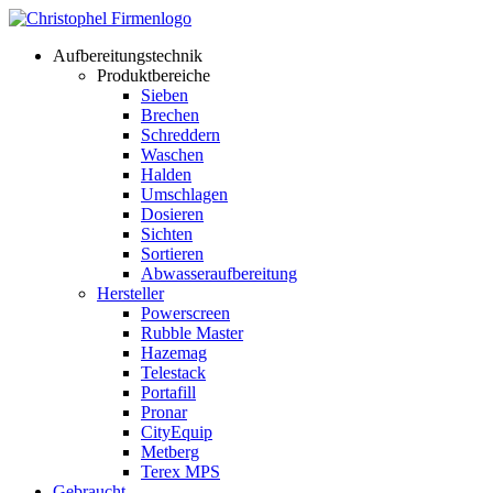
Aufbereitungstechnik
Produktbereiche
Sieben
Brechen
Schreddern
Waschen
Halden
Umschlagen
Dosieren
Sichten
Sortieren
Abwasseraufbereitung
Hersteller
Powerscreen
Rubble Master
Hazemag
Telestack
Portafill
Pronar
CityEquip
Metberg
Terex MPS
Gebraucht