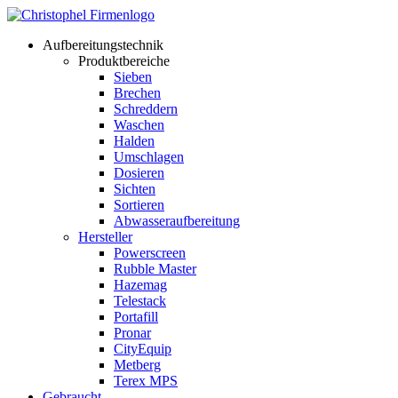
Aufbereitungstechnik
Produktbereiche
Sieben
Brechen
Schreddern
Waschen
Halden
Umschlagen
Dosieren
Sichten
Sortieren
Abwasseraufbereitung
Hersteller
Powerscreen
Rubble Master
Hazemag
Telestack
Portafill
Pronar
CityEquip
Metberg
Terex MPS
Gebraucht