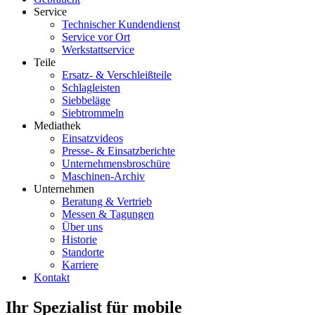
Service
Technischer Kundendienst
Service vor Ort
Werkstattservice
Teile
Ersatz- & Verschleißteile
Schlagleisten
Siebbeläge
Siebtrommeln
Mediathek
Einsatzvideos
Presse- & Einsatzberichte
Unternehmensbroschüre
Maschinen-Archiv
Unternehmen
Beratung & Vertrieb
Messen & Tagungen
Über uns
Historie
Standorte
Karriere
Kontakt
Ihr Spezialist für m
obile