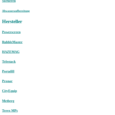
Sortieren
Abwasseraufbereitung
Hersteller
Powerscreen
RubbleMaster
HAZEMAG
Telestack
Portafill
Pronar
CityEquip
Metberg
Terex MPs