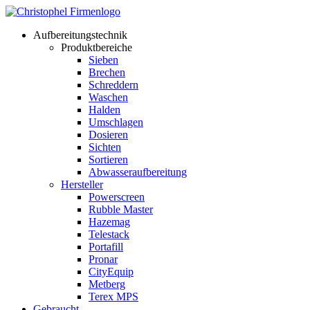
Aufbereitungstechnik
Produktbereiche
Sieben
Brechen
Schreddern
Waschen
Halden
Umschlagen
Dosieren
Sichten
Sortieren
Abwasseraufbereitung
Hersteller
Powerscreen
Rubble Master
Hazemag
Telestack
Portafill
Pronar
CityEquip
Metberg
Terex MPS
Gebraucht