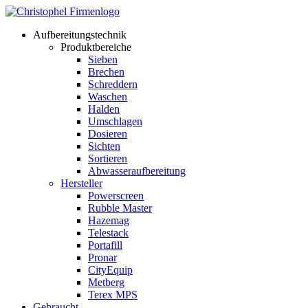
Aufbereitungstechnik
Produktbereiche
Sieben
Brechen
Schreddern
Waschen
Halden
Umschlagen
Dosieren
Sichten
Sortieren
Abwasseraufbereitung
Hersteller
Powerscreen
Rubble Master
Hazemag
Telestack
Portafill
Pronar
CityEquip
Metberg
Terex MPS
Gebraucht