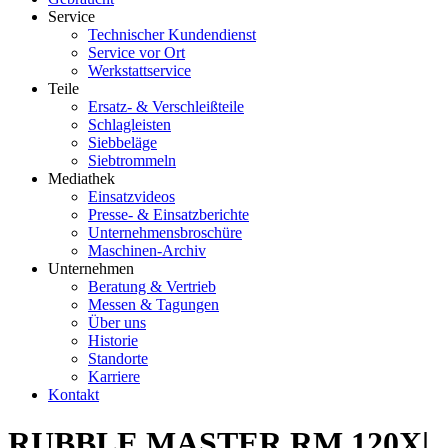
Service
Technischer Kundendienst
Service vor Ort
Werkstattservice
Teile
Ersatz- & Verschleißteile
Schlagleisten
Siebbeläge
Siebtrommeln
Mediathek
Einsatzvideos
Presse- & Einsatzberichte
Unternehmensbroschüre
Maschinen-Archiv
Unternehmen
Beratung & Vertrieb
Messen & Tagungen
Über uns
Historie
Standorte
Karriere
Kontakt
RUBBLE MASTER RM 120X|