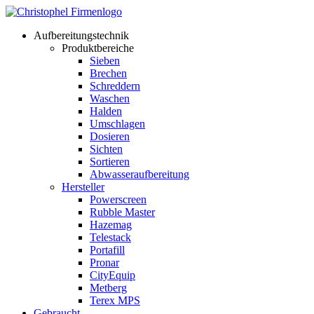
Aufbereitungstechnik
Produktbereiche
Sieben
Brechen
Schreddern
Waschen
Halden
Umschlagen
Dosieren
Sichten
Sortieren
Abwasseraufbereitung
Hersteller
Powerscreen
Rubble Master
Hazemag
Telestack
Portafill
Pronar
CityEquip
Metberg
Terex MPS
Gebraucht