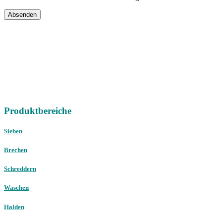
Absenden
IHRE
DIREKTEN ANSPRECHPARTNER
Vertriebsregion Nord /
Ost / West
Gebrauchtmaschinen
international
Telefon:
+49 (0) 451 89947-0
E-Mail:
mail@christophel.com
Produktbereiche
Sieben
Brechen
Schreddern
Waschen
Halden