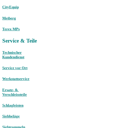
CityEquip
Metberg
Terex MPs
Service & Teile
Technischer
Kundendienst
Service vor Ort
Werkstattservice
Ersatz- &
Verschleissteile
Schlagleisten
Siebbeläge
Siebtrommeln