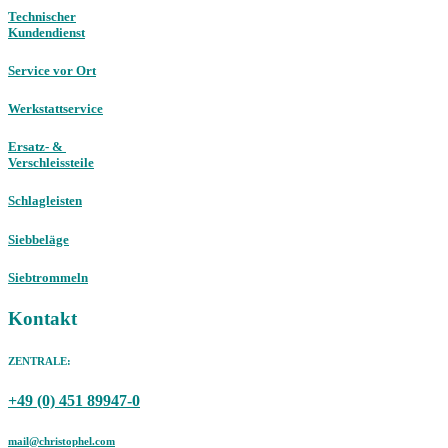
Technischer
Kundendienst
Service vor Ort
Werkstattservice
Ersatz- &
Verschleissteile
Schlagleisten
Siebbeläge
Siebtrommeln
Kontakt
ZENTRALE:
+49 (0) 451 89947-0
mail@christophel.com