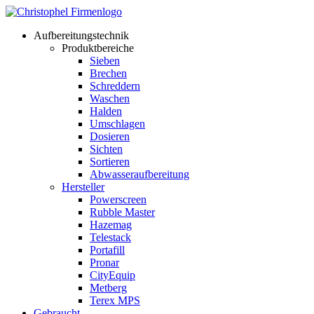
Aufbereitungstechnik
Produktbereiche
Sieben
Brechen
Schreddern
Waschen
Halden
Umschlagen
Dosieren
Sichten
Sortieren
Abwasseraufbereitung
Hersteller
Powerscreen
Rubble Master
Hazemag
Telestack
Portafill
Pronar
CityEquip
Metberg
Terex MPS
Gebraucht