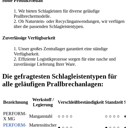
Hohe Produktvielfalt
1. Wir bieten Schlagleisten für diverse geläufige
Prallbrechermodelle.
2. Ob Naturstein- oder Recyclinganwendungen, wir verfügen
über die passenden Schlagleistentypen.
Zuverlässige Verfügbarkeit
1. Unser großes Zentrallager garantiert eine ständige
Verfügbarkeit.
2. Effiziente Logistikprozesse sorgen für eine rasche und
zuverlässige Lieferung Ihrer Ware.
Die gefragtesten Schlagleistentypen für
alle geläufigen Prallbrechanlagen:
Werkstoff /
Bezeichnung
Verschleißbeständigkeit
Standzeit
S
Legierung
PERFORM-
Manganstahl
○ ○ ○ ○
○ ○ ○ ○
●
X MG
PERFORM-
Martensitischer
● ○ ○ ○
● ○ ○ ○
●