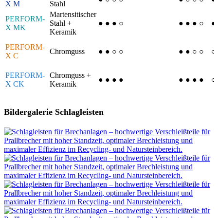
X M
Stahl
Martensitischer
PERFORM-
Stahl +
● ● ● ○
● ● ● ○
●
X MK
Keramik
PERFORM-
Chromguss
● ● ○ ○
● ● ○ ○
○
X C
PERFORM-
Chromguss +
● ● ● ●
● ● ● ●
○
X CK
Keramik
Bildergalerie Schlagleisten