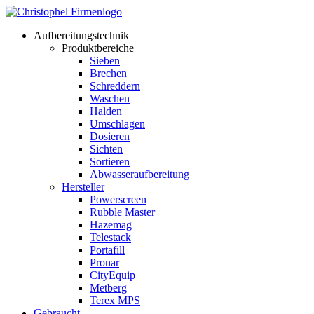
Aufbereitungstechnik
Produktbereiche
Sieben
Brechen
Schreddern
Waschen
Halden
Umschlagen
Dosieren
Sichten
Sortieren
Abwasseraufbereitung
Hersteller
Powerscreen
Rubble Master
Hazemag
Telestack
Portafill
Pronar
CityEquip
Metberg
Terex MPS
Gebraucht