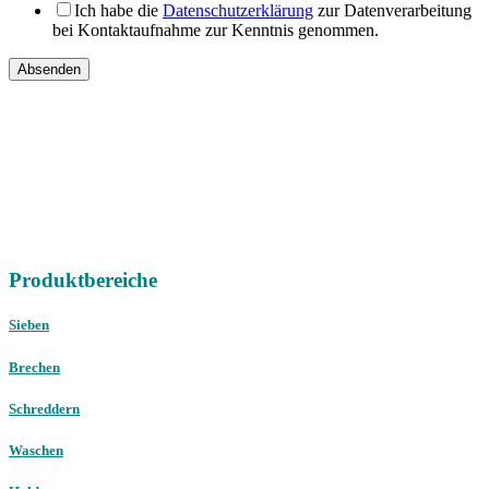
Ich habe die
Datenschutzerklärung
zur Datenverarbeitung
bei Kontaktaufnahme zur Kenntnis genommen.
Absenden
IHRE
DIREKTEN ANSPRECHPARTNER
Vertriebsregion Nord /
Ost / West
Gebrauchtmaschinen
international
Telefon:
+49 (0) 451 89947-0
E-Mail:
mail@christophel.com
Produktbereiche
Sieben
Brechen
Schreddern
Waschen