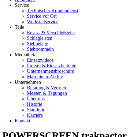
Service
Technischer Kundendienst
Service vor Ort
Werkstattservice
Teile
Ersatz- & Verschleißteile
Schlagleisten
Siebbeläge
Siebtrommeln
Mediathek
Einsatzvideos
Presse- & Einsatzberichte
Unternehmensbroschüre
Maschinen-Archiv
Unternehmen
Beratung & Vertrieb
Messen & Tagungen
Über uns
Historie
Standorte
Karriere
Kontakt
POWERSCREEN trakpactor