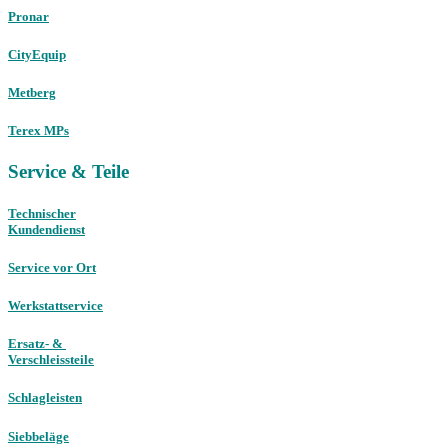
Pronar
CityEquip
Metberg
Terex MPs
Service & Teile
Technischer
Kundendienst
Service vor Ort
Werkstattservice
Ersatz- &
Verschleissteile
Schlagleisten
Siebbeläge