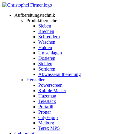
Aufbereitungstechnik
Produktbereiche
Sieben
Brechen
Schreddern
Waschen
Halden
Umschlagen
Dosieren
Sichten
Sortieren
Abwasseraufbereitung
Hersteller
Powerscreen
Rubble Master
Hazemag
Telestack
Portafill
Pronar
CityEquip
Metberg
Terex MPS
Gebraucht