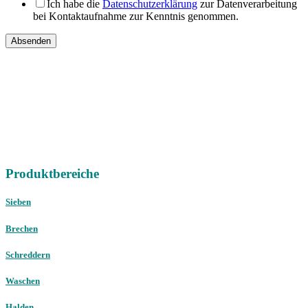
Ich habe die
Datenschutzerklärung
zur Datenverarbeitung
bei Kontaktaufnahme zur Kenntnis genommen.
Absenden
IHRE
DIREKTEN ANSPRECHPARTNER
Vertriebsregion Nord /
Ost / West
Gebrauchtmaschinen
international
Telefon:
+49 (0) 451 89947-0
E-Mail:
mail@christophel.com
Produktbereiche
Sieben
Brechen
Schreddern
Waschen
Halden