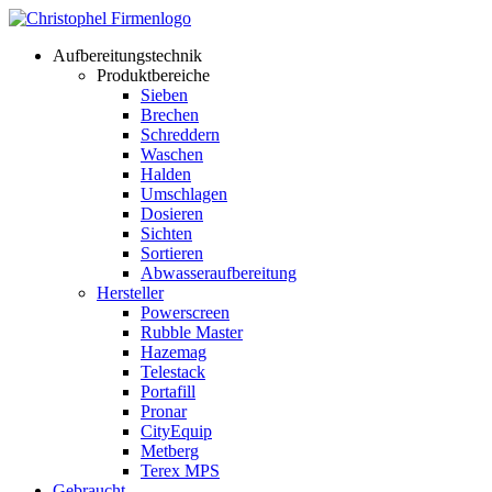
Aufbereitungstechnik
Produktbereiche
Sieben
Brechen
Schreddern
Waschen
Halden
Umschlagen
Dosieren
Sichten
Sortieren
Abwasseraufbereitung
Hersteller
Powerscreen
Rubble Master
Hazemag
Telestack
Portafill
Pronar
CityEquip
Metberg
Terex MPS
Gebraucht