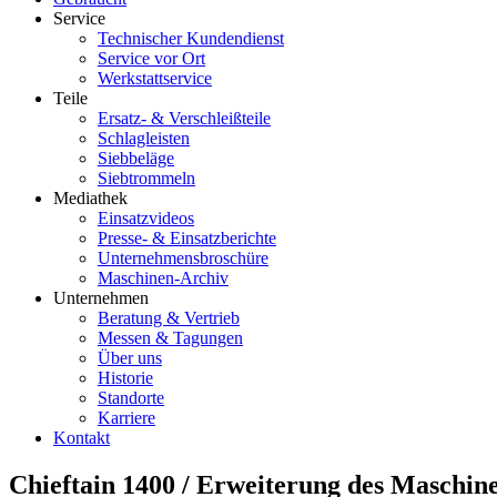
Service
Technischer Kundendienst
Service vor Ort
Werkstattservice
Teile
Ersatz- & Verschleißteile
Schlagleisten
Siebbeläge
Siebtrommeln
Mediathek
Einsatzvideos
Presse- & Einsatzberichte
Unternehmensbroschüre
Maschinen-Archiv
Unternehmen
Beratung & Vertrieb
Messen & Tagungen
Über uns
Historie
Standorte
Karriere
Kontakt
Chieftain 1400 / Erweiterung des Maschin