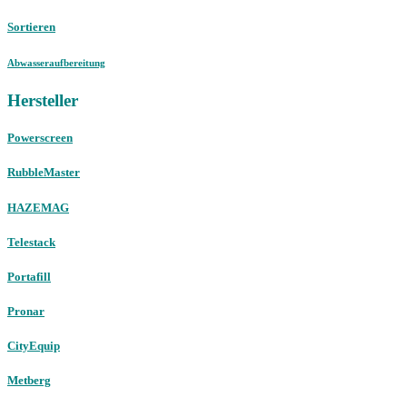
Sortieren
Abwasseraufbereitung
Hersteller
Powerscreen
RubbleMaster
HAZEMAG
Telestack
Portafill
Pronar
CityEquip
Metberg