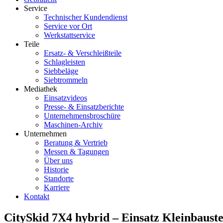
Service
Technischer Kundendienst
Service vor Ort
Werkstattservice
Teile
Ersatz- & Verschleißteile
Schlagleisten
Siebbeläge
Siebtrommeln
Mediathek
Einsatzvideos
Presse- & Einsatzberichte
Unternehmensbroschüre
Maschinen-Archiv
Unternehmen
Beratung & Vertrieb
Messen & Tagungen
Über uns
Historie
Standorte
Karriere
Kontakt
CitySkid 7X4 hybrid – Einsatz Kleinbauste