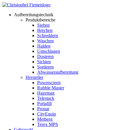
Aufbereitungstechnik
Produktbereiche
Sieben
Brechen
Schreddern
Waschen
Halden
Umschlagen
Dosieren
Sichten
Sortieren
Abwasseraufbereitung
Hersteller
Powerscreen
Rubble Master
Hazemag
Telestack
Portafill
Pronar
CityEquip
Metberg
Terex MPS
Gebraucht