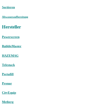
Sortieren
Abwasseraufbereitung
Hersteller
Powerscreen
RubbleMaster
HAZEMAG
Telestack
Portafill
Pronar
CityEquip
Metberg