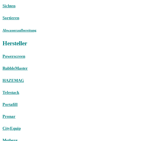
Sichten
Sortieren
Abwasseraufbereitung
Hersteller
Powerscreen
RubbleMaster
HAZEMAG
Telestack
Portafill
Pronar
CityEquip
Metberg