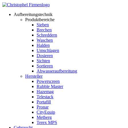
Aufbereitungstechnik
Produktbereiche
Sieben
Brechen
Schreddern
Waschen
Halden
Umschlagen
Dosieren
Sichten
Sortieren
Abwasseraufbereitung
Hersteller
Powerscreen
Rubble Master
Hazemag
Telestack
Portafill
Pronar
CityEquip
Metberg
Terex MPS
Gebraucht