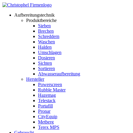
Aufbereitungstechnik
Produktbereiche
Sieben
Brechen
Schreddern
Waschen
Halden
Umschlagen
Dosieren
Sichten
Sortieren
Abwasseraufbereitung
Hersteller
Powerscreen
Rubble Master
Hazemag
Telestack
Portafill
Pronar
CityEquip
Metberg
Terex MPS
Gebraucht