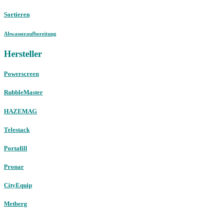
Sortieren
Abwasseraufbereitung
Hersteller
Powerscreen
RubbleMaster
HAZEMAG
Telestack
Portafill
Pronar
CityEquip
Metberg