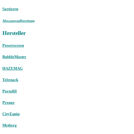
Sortieren
Abwasseraufbereitung
Hersteller
Powerscreen
RubbleMaster
HAZEMAG
Telestack
Portafill
Pronar
CityEquip
Metberg