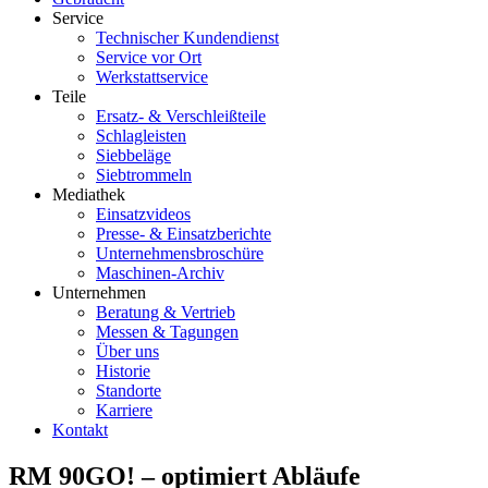
Service
Technischer Kundendienst
Service vor Ort
Werkstattservice
Teile
Ersatz- & Verschleißteile
Schlagleisten
Siebbeläge
Siebtrommeln
Mediathek
Einsatzvideos
Presse- & Einsatzberichte
Unternehmensbroschüre
Maschinen-Archiv
Unternehmen
Beratung & Vertrieb
Messen & Tagungen
Über uns
Historie
Standorte
Karriere
Kontakt
RM 90GO! – optimiert Abläufe