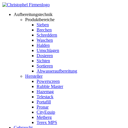
Aufbereitungstechnik
Produktbereiche
Sieben
Brechen
Schreddern
Waschen
Halden
Umschlagen
Dosieren
Sichten
Sortieren
Abwasseraufbereitung
Hersteller
Powerscreen
Rubble Master
Hazemag
Telestack
Portafill
Pronar
CityEquip
Metberg
Terex MPS
Gebraucht