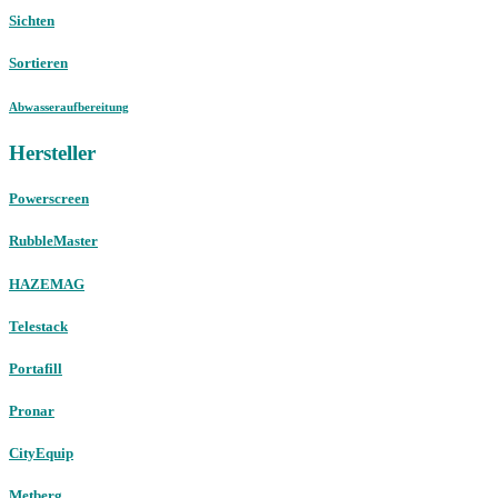
Sichten
Sortieren
Abwasseraufbereitung
Hersteller
Powerscreen
RubbleMaster
HAZEMAG
Telestack
Portafill
Pronar
CityEquip
Metberg