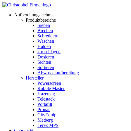
Aufbereitungstechnik
Produktbereiche
Sieben
Brechen
Schreddern
Waschen
Halden
Umschlagen
Dosieren
Sichten
Sortieren
Abwasseraufbereitung
Hersteller
Powerscreen
Rubble Master
Hazemag
Telestack
Portafill
Pronar
CityEquip
Metberg
Terex MPS
Gebraucht