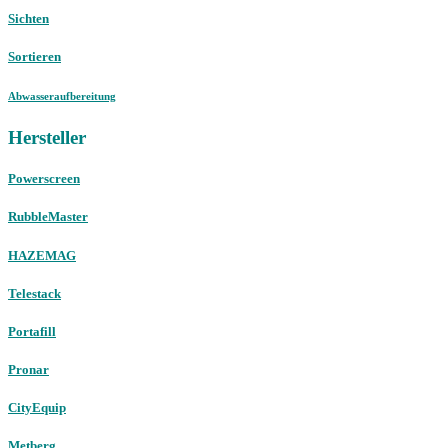
Sichten
Sortieren
Abwasseraufbereitung
Hersteller
Powerscreen
RubbleMaster
HAZEMAG
Telestack
Portafill
Pronar
CityEquip
Metberg