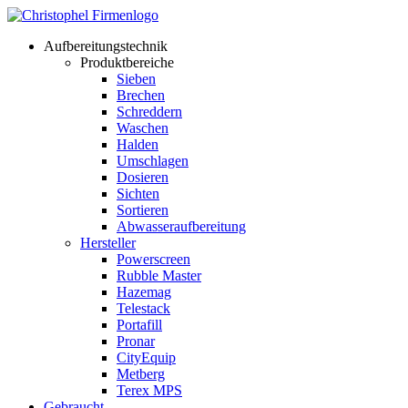
Aufbereitungstechnik
Produktbereiche
Sieben
Brechen
Schreddern
Waschen
Halden
Umschlagen
Dosieren
Sichten
Sortieren
Abwasseraufbereitung
Hersteller
Powerscreen
Rubble Master
Hazemag
Telestack
Portafill
Pronar
CityEquip
Metberg
Terex MPS
Gebraucht