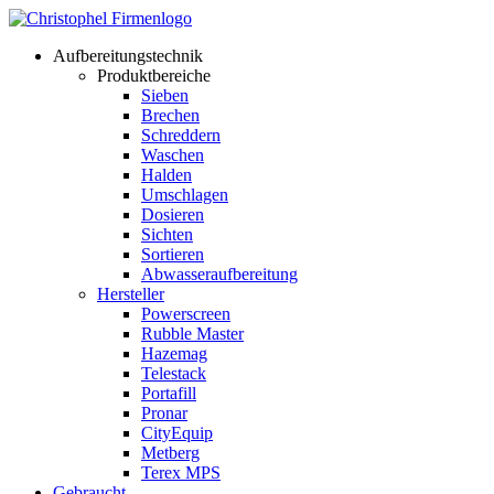
Aufbereitungstechnik
Produktbereiche
Sieben
Brechen
Schreddern
Waschen
Halden
Umschlagen
Dosieren
Sichten
Sortieren
Abwasseraufbereitung
Hersteller
Powerscreen
Rubble Master
Hazemag
Telestack
Portafill
Pronar
CityEquip
Metberg
Terex MPS
Gebraucht