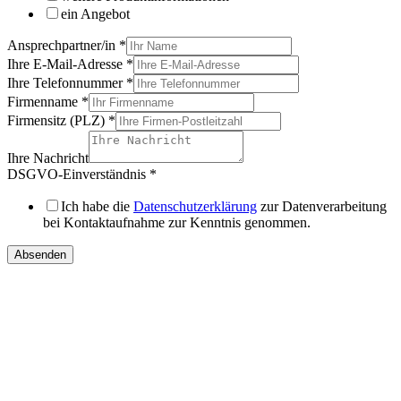
ein Angebot
Ansprechpartner/in
*
Ihre E-Mail-Adresse
*
Ihre Telefonnummer
*
Firmenname
*
Firmensitz (PLZ)
*
Ihre Nachricht
DSGVO-Einverständnis
*
Ich habe die
Datenschutzerklärung
zur Datenverarbeitung
bei Kontaktaufnahme zur Kenntnis genommen.
Absenden
IHRE
DIREKTEN ANSPRECHPARTNER
Vertriebsregion Nord /
Ost / West
Gebrauchtmaschinen
international
Telefon:
+49 (0) 451 89947-0
E-Mail:
mail@christophel.com