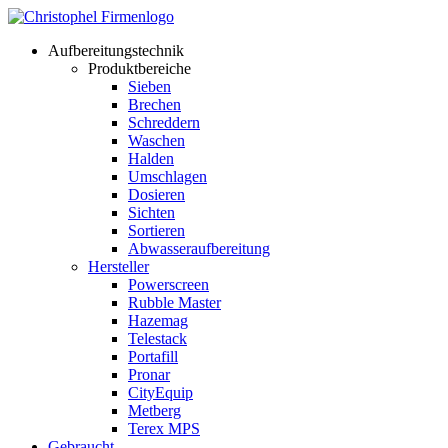
Aufbereitungstechnik
Produktbereiche
Sieben
Brechen
Schreddern
Waschen
Halden
Umschlagen
Dosieren
Sichten
Sortieren
Abwasseraufbereitung
Hersteller
Powerscreen
Rubble Master
Hazemag
Telestack
Portafill
Pronar
CityEquip
Metberg
Terex MPS
Gebraucht