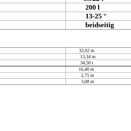
200 l
13-25 °
beidseitig
32,02 m
13,34 m
34,50 t
16,40 m
2,75 m
3,08 m