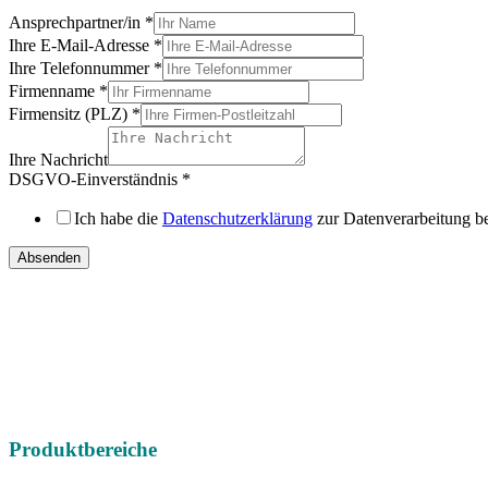
Ansprechpartner/in
*
Ihre E-Mail-Adresse
*
Ihre Telefonnummer
*
Firmenname
*
Firmensitz (PLZ)
*
Ihre Nachricht
DSGVO-Einverständnis
*
Ich habe die
Datenschutzerklärung
zur Datenverarbeitung b
Absenden
IHRE
DIREKTEN ANSPRECHPARTNER
Vertriebsregion Nord /
Ost / West
Gebrauchtmaschinen international
Telefon:
+49 (0) 451 89947-0
E-Mail:
mail@christophel.com
Produktbereiche