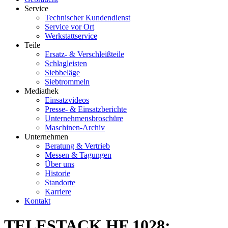
Service
Technischer Kundendienst
Service vor Ort
Werkstattservice
Teile
Ersatz- & Verschleißteile
Schlagleisten
Siebbeläge
Siebtrommeln
Mediathek
Einsatzvideos
Presse- & Einsatzberichte
Unternehmensbroschüre
Maschinen-Archiv
Unternehmen
Beratung & Vertrieb
Messen & Tagungen
Über uns
Historie
Standorte
Karriere
Kontakt
TELESTACK HF 1028: