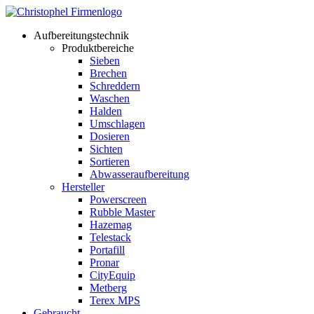
Aufbereitungstechnik
Produktbereiche
Sieben
Brechen
Schreddern
Waschen
Halden
Umschlagen
Dosieren
Sichten
Sortieren
Abwasseraufbereitung
Hersteller
Powerscreen
Rubble Master
Hazemag
Telestack
Portafill
Pronar
CityEquip
Metberg
Terex MPS
Gebraucht