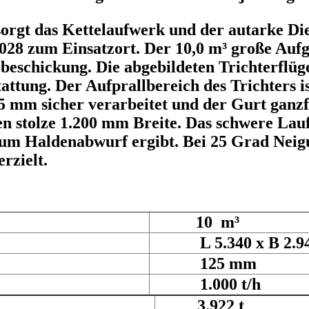
 sorgt das Kettelaufwerk und der autarke D
028 zum Einsatzort. Der 10,0 m³ große Aufg
beschickung. Die abgebildeten Trichterflüg
ttung. Der Aufprallbereich des Trichters i
5 mm sicher verarbeitet und der Gurt ganzfl
n stolze 1.200 mm Breite. Das schwere Lauf
 zum Haldenabwurf ergibt. Bei 25 Grad Neig
rzielt.
10 m³
L 5.340 x B 2.940
125 mm
1.000 t/h
3.922 t