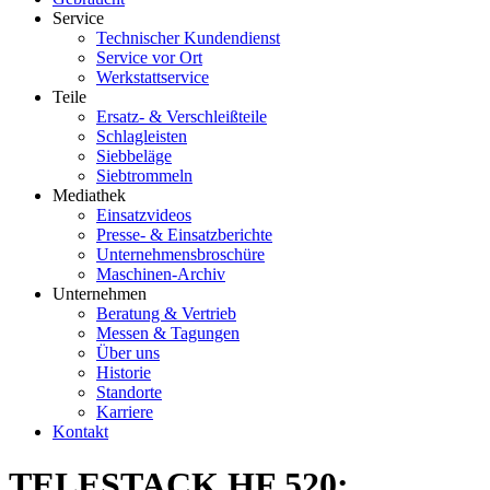
Service
Technischer Kundendienst
Service vor Ort
Werkstattservice
Teile
Ersatz- & Verschleißteile
Schlagleisten
Siebbeläge
Siebtrommeln
Mediathek
Einsatzvideos
Presse- & Einsatzberichte
Unternehmensbroschüre
Maschinen-Archiv
Unternehmen
Beratung & Vertrieb
Messen & Tagungen
Über uns
Historie
Standorte
Karriere
Kontakt
TELESTACK HF 520: