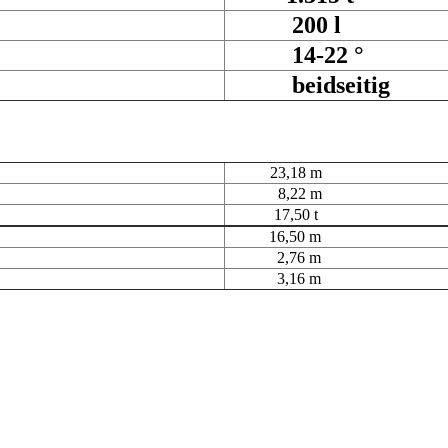
200 l
14-22 °
beidseitig
23,18 m
8,22 m
17,50 t
16,50 m
2,76 m
3,16 m