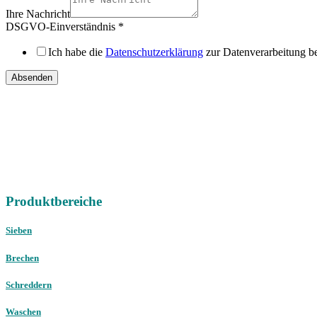
Ihre Nachricht
DSGVO-Einverständnis
*
Ich habe die
Datenschutzerklärung
zur Datenverarbeitung b
Absenden
IHRE
DIREKTEN ANSPRECHPARTNER
Vertriebsregion Nord /
Ost / West
Gebrauchtmaschinen international
Telefon:
+49 (0) 451 89947-0
E-Mail:
mail@christophel.com
Produktbereiche
Sieben
Brechen
Schreddern
Waschen