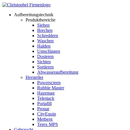
Aufbereitungstechnik
Produktbereiche
Sieben
Brechen
Schreddern
Waschen
Halden
Umschlagen
Dosieren
Sichten
Sortieren
Abwasseraufbereitung
Hersteller
Powerscreen
Rubble Master
Hazemag
Telestack
Portafill
Pronar
CityEquip
Metberg
Terex MPS
Gebraucht