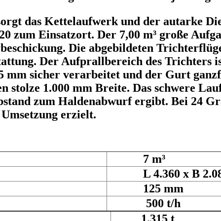
 sorgt das Kettelaufwerk und der autarke D
20 zum Einsatzort. Der 7,00 m³ große Aufga
beschickung. Die abgebildeten Trichterflüg
ttung. Der Aufprallbereich des Trichters i
5 mm sicher verarbeitet und der Gurt ganzfl
n stolze 1.000 mm Breite. Das schwere Lauf
Abstand zum Haldenabwurf ergibt. Bei 24 G
Umsetzung erzielt.
7 m³
L 4.360 x B 2.080
125 mm
500 t/h
1.315 t