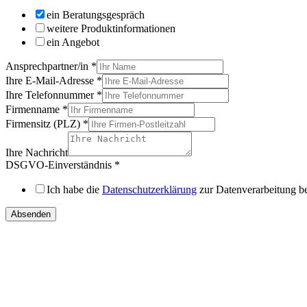
ein Beratungsgespräch
weitere Produktinformationen
ein Angebot
Ansprechpartner/in
*
Ihre E-Mail-Adresse
*
Ihre Telefonnummer
*
Firmenname
*
Firmensitz (PLZ)
*
Ihre Nachricht
DSGVO-Einverständnis
*
Ich habe die
Datenschutzerklärung
zur Datenverarbeitung b
Absenden
IHRE
DIREKTEN ANSPRECHPARTNER
Vertriebsregion Nord /
Ost / West
Gebrauchtmaschinen international
Telefon:
+49 (0) 451 89947-0