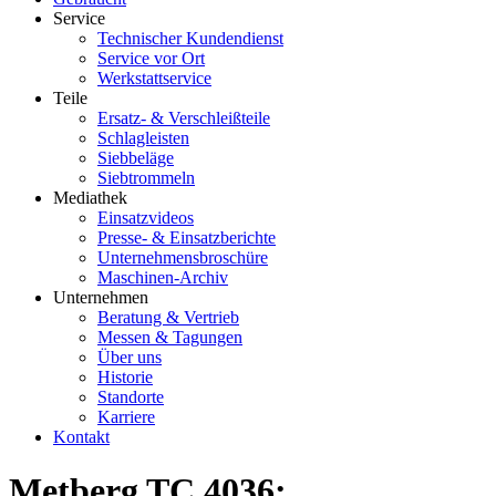
Service
Technischer Kundendienst
Service vor Ort
Werkstattservice
Teile
Ersatz- & Verschleißteile
Schlagleisten
Siebbeläge
Siebtrommeln
Mediathek
Einsatzvideos
Presse- & Einsatzberichte
Unternehmensbroschüre
Maschinen-Archiv
Unternehmen
Beratung & Vertrieb
Messen & Tagungen
Über uns
Historie
Standorte
Karriere
Kontakt
Metberg TC 4036: