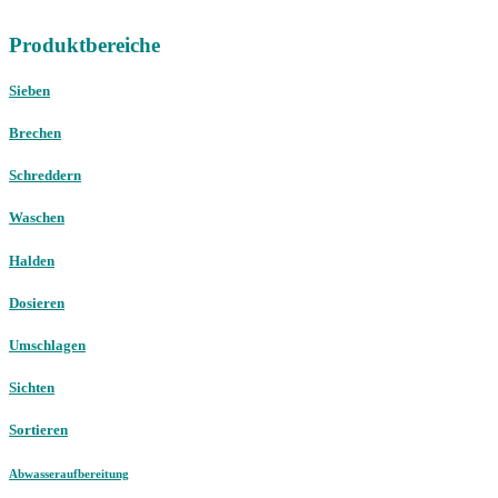
E-Mail:
mail@christophel.com
Produktbereiche
Sieben
Brechen
Schreddern
Waschen
Halden
Dosieren
Umschlagen
Sichten
Sortieren
Abwasseraufbereitung