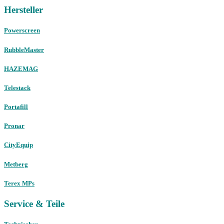
Hersteller
Powerscreen
RubbleMaster
HAZEMAG
Telestack
Portafill
Pronar
CityEquip
Metberg
Terex MPs
Service & Teile