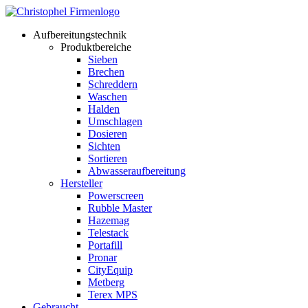
Aufbereitungstechnik
Produktbereiche
Sieben
Brechen
Schreddern
Waschen
Halden
Umschlagen
Dosieren
Sichten
Sortieren
Abwasseraufbereitung
Hersteller
Powerscreen
Rubble Master
Hazemag
Telestack
Portafill
Pronar
CityEquip
Metberg
Terex MPS
Gebraucht