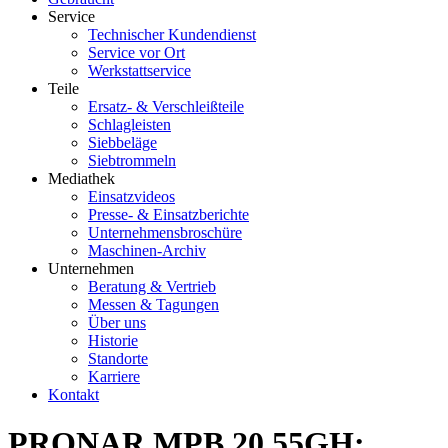
Service
Technischer Kundendienst
Service vor Ort
Werkstattservice
Teile
Ersatz- & Verschleißteile
Schlagleisten
Siebbeläge
Siebtrommeln
Mediathek
Einsatzvideos
Presse- & Einsatzberichte
Unternehmensbroschüre
Maschinen-Archiv
Unternehmen
Beratung & Vertrieb
Messen & Tagungen
Über uns
Historie
Standorte
Karriere
Kontakt
PRONAR MPB 20.55GH: