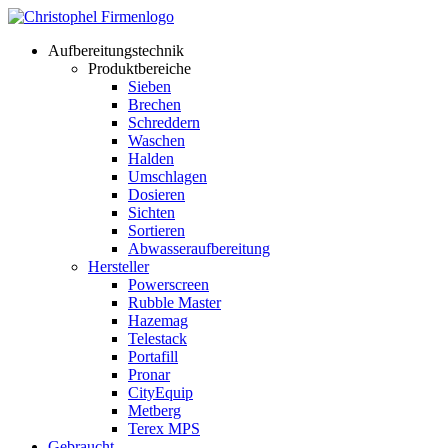
Aufbereitungstechnik
Produktbereiche
Sieben
Brechen
Schreddern
Waschen
Halden
Umschlagen
Dosieren
Sichten
Sortieren
Abwasseraufbereitung
Hersteller
Powerscreen
Rubble Master
Hazemag
Telestack
Portafill
Pronar
CityEquip
Metberg
Terex MPS
Gebraucht