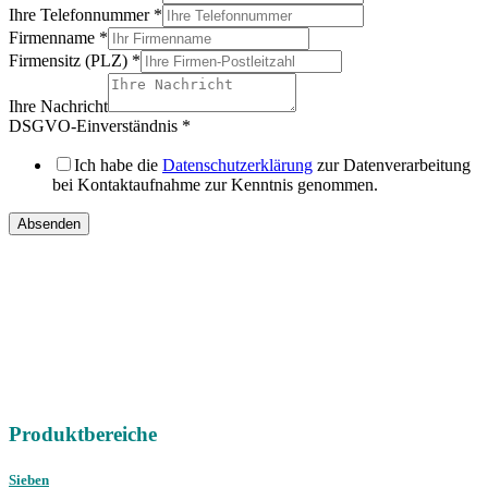
Ihre Telefonnummer
*
Firmenname
*
Firmensitz (PLZ)
*
Ihre Nachricht
DSGVO-Einverständnis
*
Ich habe die
Datenschutzerklärung
zur Datenverarbeitung
bei Kontaktaufnahme zur Kenntnis genommen.
Absenden
IHRE
DIREKTEN ANSPRECHPARTNER
Vertriebsregion Nord /
Ost / West
Gebrauchtmaschinen
international
Telefon:
+49 (0) 451 89947-0
E-Mail:
mail@christophel.com
Produktbereiche
Sieben