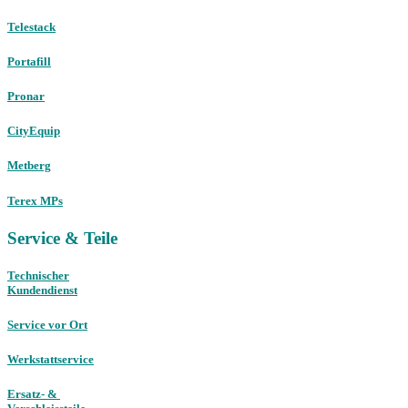
Telestack
Portafill
Pronar
CityEquip
Metberg
Terex MPs
Service & Teile
Technischer
Kundendienst
Service vor Ort
Werkstattservice
Ersatz- &