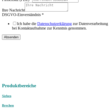
Ihre Nachricht
DSGVO-Einverständnis
*
Ich habe die
Datenschutzerklärung
zur Datenverarbeitung
bei Kontaktaufnahme zur Kenntnis genommen.
Absenden
IHRE
DIREKTEN ANSPRECHPARTNER
Vertriebsregion Nord /
Ost / West
Gebrauchtmaschinen
international
Telefon:
+49 (0) 451 89947-0
E-Mail:
mail@christophel.com
Produktbereiche
Sieben
Brechen