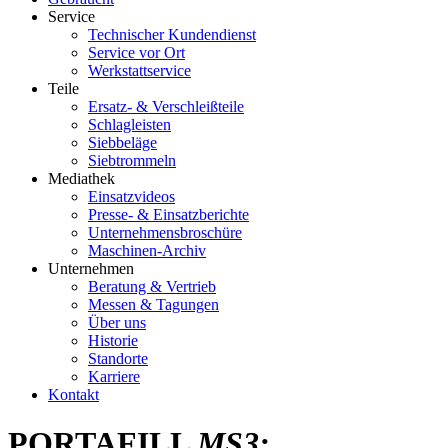
Service
Technischer Kundendienst
Service vor Ort
Werkstattservice
Teile
Ersatz- & Verschleißteile
Schlagleisten
Siebbeläge
Siebtrommeln
Mediathek
Einsatzvideos
Presse- & Einsatzberichte
Unternehmensbroschüre
Maschinen-Archiv
Unternehmen
Beratung & Vertrieb
Messen & Tagungen
Über uns
Historie
Standorte
Karriere
Kontakt
PORTAFILL
MS3: