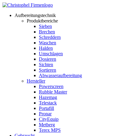
Aufbereitungstechnik
Produktbereiche
Sieben
Brechen
Schreddern
Waschen
Halden
Umschlagen
Dosieren
Sichten
Sortieren
Abwasseraufbereitung
Hersteller
Powerscreen
Rubble Master
Hazemag
Telestack
Portafill
Pronar
CityEquip
Metberg
Terex MPS
Gebraucht