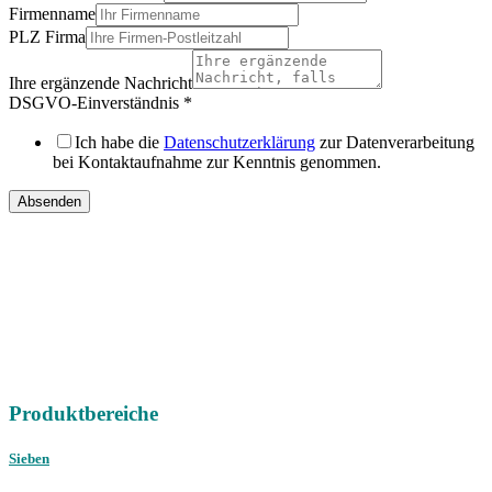
Firmenname
PLZ Firma
Ihre ergänzende Nachricht
DSGVO-Einverständnis
*
Ich habe die
Datenschutzerklärung
zur Datenverarbeitung
bei Kontaktaufnahme zur Kenntnis genommen.
Absenden
IHRE
DIREKTEN ANSPRECHPARTNER
Vertriebsregion Nord /
Ost / West
Gebrauchtmaschinen
international
Telefon:
+49 (0) 451 89947-0
E-Mail:
mail@christophel.com
Produktbereiche
Sieben