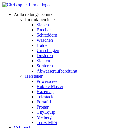
Aufbereitungstechnik
Produktbereiche
Sieben
Brechen
Schreddern
Waschen
Halden
Umschlagen
Dosieren
Sichten
Sortieren
Abwasseraufbereitung
Hersteller
Powerscreen
Rubble Master
Hazemag
Telestack
Portafill
Pronar
CityEquip
Metberg
Terex MPS
Gebraucht