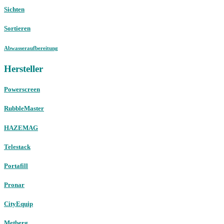
Sichten
Sortieren
Abwasseraufbereitung
Hersteller
Powerscreen
RubbleMaster
HAZEMAG
Telestack
Portafill
Pronar
CityEquip
Metberg