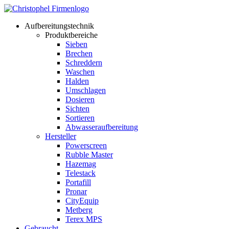
Aufbereitungstechnik
Produktbereiche
Sieben
Brechen
Schreddern
Waschen
Halden
Umschlagen
Dosieren
Sichten
Sortieren
Abwasseraufbereitung
Hersteller
Powerscreen
Rubble Master
Hazemag
Telestack
Portafill
Pronar
CityEquip
Metberg
Terex MPS
Gebraucht