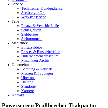
Service
Technischer Kundendienst
Service vor Ort
Werkstattservice
Teile
Ersatz- & Verschleißteile
Schlagleisten
Siebbeläge
Siebtrommeln
Mediathek
Einsatzvideos
Presse- & Einsatzberichte
Unternehmensbroschüre
Maschinen-Archiv
Unternehmen
Beratung & Vertrieb
Messen & Tagungen
Über uns
Historie
Standorte
Karriere
Kontakt
Powerscreen Prallbrecher Trakpactor