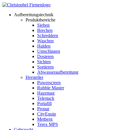
Aufbereitungstechnik
Produktbereiche
Sieben
Brechen
Schreddern
Waschen
Halden
Umschlagen
Dosieren
Sichten
Sortieren
Abwasseraufbereitung
Hersteller
Powerscreen
Rubble Master
Hazemag
Telestack
Portafill
Pronar
CityEquip
Metberg
Terex MPS
Gebraucht