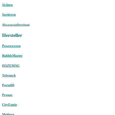
Sichten
Sortieren
Abwasseraufbereitung
Hersteller
Powerscreen
RubbleMaster
HAZEMAG
Telestack
Portafill
Pronar
CityEquip
Metberg