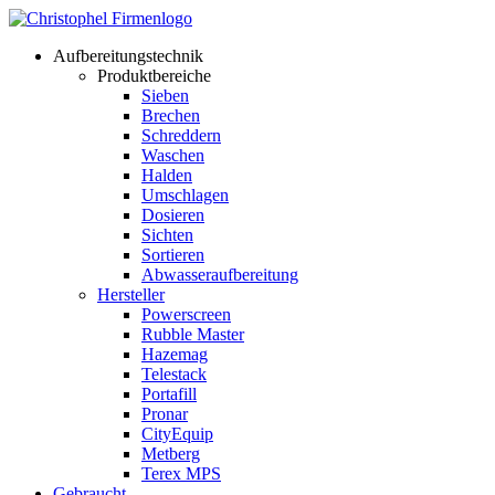
Aufbereitungstechnik
Produktbereiche
Sieben
Brechen
Schreddern
Waschen
Halden
Umschlagen
Dosieren
Sichten
Sortieren
Abwasseraufbereitung
Hersteller
Powerscreen
Rubble Master
Hazemag
Telestack
Portafill
Pronar
CityEquip
Metberg
Terex MPS
Gebraucht