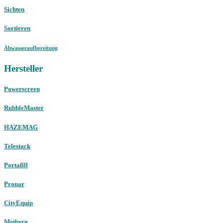
Sichten
Sortieren
Abwasseraufbereitung
Hersteller
Powerscreen
RubbleMaster
HAZEMAG
Telestack
Portafill
Pronar
CityEquip
Metberg