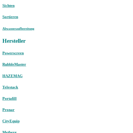
Sichten
Sortieren
Abwasseraufbereitung
Hersteller
Powerscreen
RubbleMaster
HAZEMAG
Telestack
Portafill
Pronar
CityEquip
Metberg