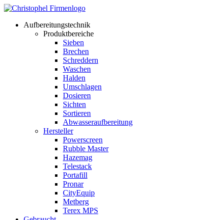
Aufbereitungstechnik
Produktbereiche
Sieben
Brechen
Schreddern
Waschen
Halden
Umschlagen
Dosieren
Sichten
Sortieren
Abwasseraufbereitung
Hersteller
Powerscreen
Rubble Master
Hazemag
Telestack
Portafill
Pronar
CityEquip
Metberg
Terex MPS
Gebraucht