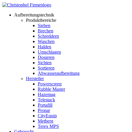
Aufbereitungstechnik
Produktbereiche
Sieben
Brechen
Schreddern
Waschen
Halden
Umschlagen
Dosieren
Sichten
Sortieren
Abwasseraufbereitung
Hersteller
Powerscreen
Rubble Master
Hazemag
Telestack
Portafill
Pronar
CityEquip
Metberg
Terex MPS
Gebraucht