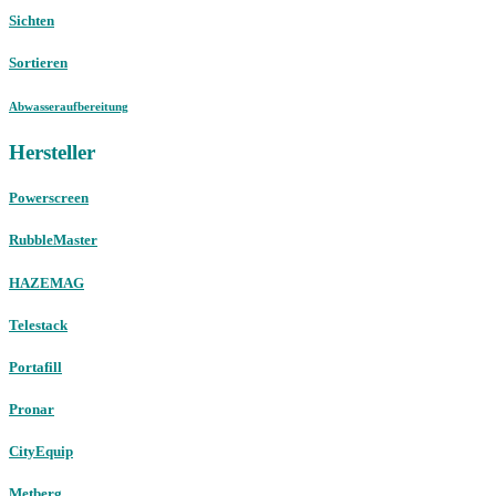
Sichten
Sortieren
Abwasseraufbereitung
Hersteller
Powerscreen
RubbleMaster
HAZEMAG
Telestack
Portafill
Pronar
CityEquip
Metberg