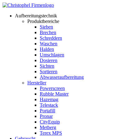
Aufbereitungstechnik
Produktbereiche
Sieben
Brechen
Schreddern
Waschen
Halden
Umschlagen
Dosieren
Sichten
Sortieren
Abwasseraufbereitung
Hersteller
Powerscreen
Rubble Master
Hazemag
Telestack
Portafill
Pronar
CityEquip
Metberg
Terex MPS
Gebraucht