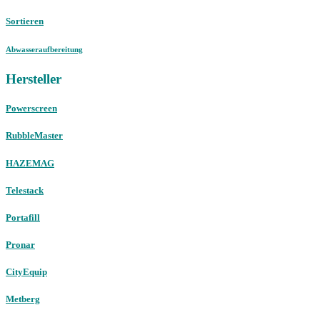
Sortieren
Abwasseraufbereitung
Hersteller
Powerscreen
RubbleMaster
HAZEMAG
Telestack
Portafill
Pronar
CityEquip
Metberg