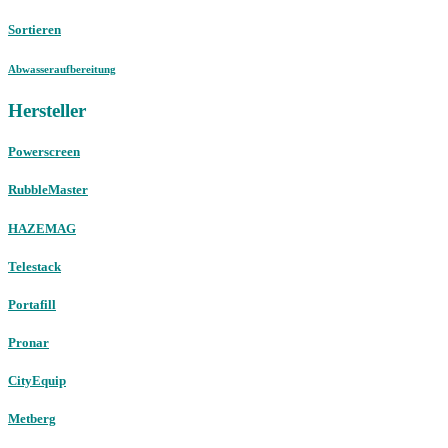
Sortieren
Abwasseraufbereitung
Hersteller
Powerscreen
RubbleMaster
HAZEMAG
Telestack
Portafill
Pronar
CityEquip
Metberg