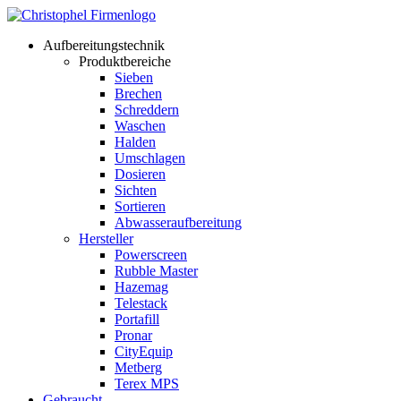
Aufbereitungstechnik
Produktbereiche
Sieben
Brechen
Schreddern
Waschen
Halden
Umschlagen
Dosieren
Sichten
Sortieren
Abwasseraufbereitung
Hersteller
Powerscreen
Rubble Master
Hazemag
Telestack
Portafill
Pronar
CityEquip
Metberg
Terex MPS
Gebraucht