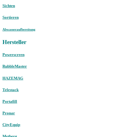
Sichten
Sortieren
Abwasseraufbereitung
Hersteller
Powerscreen
RubbleMaster
HAZEMAG
Telestack
Portafill
Pronar
CityEquip
Metberg