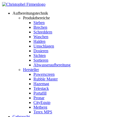
Aufbereitungstechnik
Produktbereiche
Sieben
Brechen
Schreddern
Waschen
Halden
Umschlagen
Dosieren
Sichten
Sortieren
Abwasseraufbereitung
Hersteller
Powerscreen
Rubble Master
Hazemag
Telestack
Portafill
Pronar
CityEquip
Metberg
Terex MPS
Gebraucht