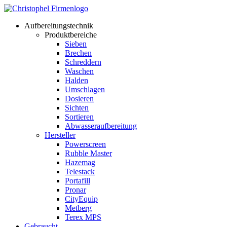
Aufbereitungstechnik
Produktbereiche
Sieben
Brechen
Schreddern
Waschen
Halden
Umschlagen
Dosieren
Sichten
Sortieren
Abwasseraufbereitung
Hersteller
Powerscreen
Rubble Master
Hazemag
Telestack
Portafill
Pronar
CityEquip
Metberg
Terex MPS
Gebraucht