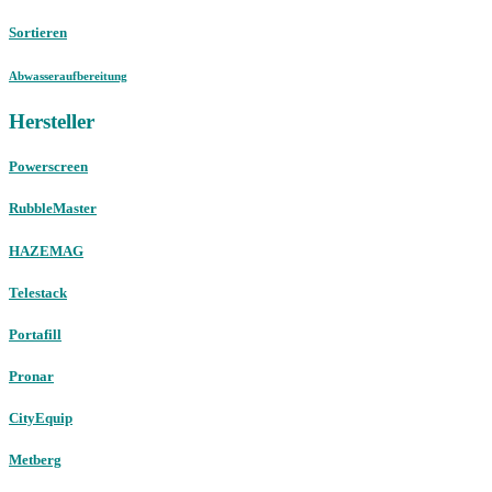
Sortieren
Abwasseraufbereitung
Hersteller
Powerscreen
RubbleMaster
HAZEMAG
Telestack
Portafill
Pronar
CityEquip
Metberg