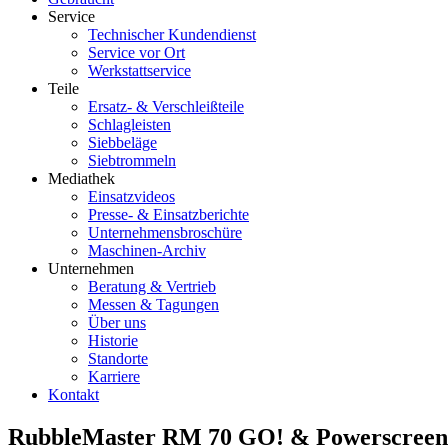
Service
Technischer Kundendienst
Service vor Ort
Werkstattservice
Teile
Ersatz- & Verschleißteile
Schlagleisten
Siebbeläge
Siebtrommeln
Mediathek
Einsatzvideos
Presse- & Einsatzberichte
Unternehmensbroschüre
Maschinen-Archiv
Unternehmen
Beratung & Vertrieb
Messen & Tagungen
Über uns
Historie
Standorte
Karriere
Kontakt
RubbleMaster RM 70 GO! & Powerscreen W