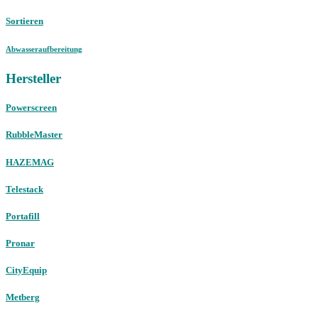
Sortieren
Abwasseraufbereitung
Hersteller
Powerscreen
RubbleMaster
HAZEMAG
Telestack
Portafill
Pronar
CityEquip
Metberg