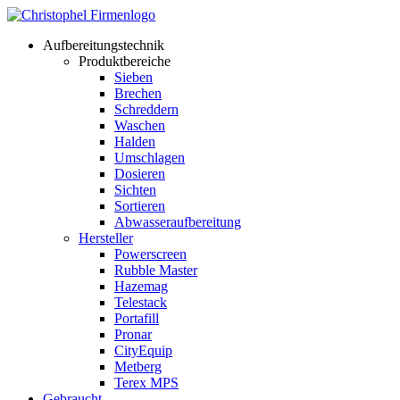
Aufbereitungstechnik
Produktbereiche
Sieben
Brechen
Schreddern
Waschen
Halden
Umschlagen
Dosieren
Sichten
Sortieren
Abwasseraufbereitung
Hersteller
Powerscreen
Rubble Master
Hazemag
Telestack
Portafill
Pronar
CityEquip
Metberg
Terex MPS
Gebraucht