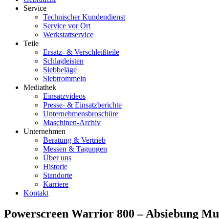
Service
Technischer Kundendienst
Service vor Ort
Werkstattservice
Teile
Ersatz- & Verschleißteile
Schlagleisten
Siebbeläge
Siebtrommeln
Mediathek
Einsatzvideos
Presse- & Einsatzberichte
Unternehmensbroschüre
Maschinen-Archiv
Unternehmen
Beratung & Vertrieb
Messen & Tagungen
Über uns
Historie
Standorte
Karriere
Kontakt
Powerscreen Warrior 800 – Absiebung Mu