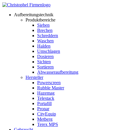
Aufbereitungstechnik
Produktbereiche
Sieben
Brechen
Schreddern
Waschen
Halden
Umschlagen
Dosieren
Sichten
Sortieren
Abwasseraufbereitung
Hersteller
Powerscreen
Rubble Master
Hazemag
Telestack
Portafill
Pronar
CityEquip
Metberg
Terex MPS
Gebraucht