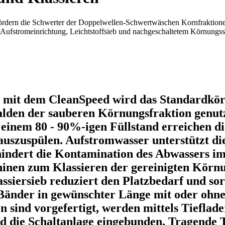
rdern die Schwerter der Doppelwellen-Schwertwäschen Kornfraktionen
Aufstromeinrichtung, Leichtstoffsieb und nachgeschaltetem Körnungssi
mit dem CleanSpeed wird das Standardkörn
lden der sauberen Körnungsfraktion genut
 einem 80 - 90%-igen Füllstand erreichen 
uszuspülen. Aufstromwasser unterstützt die
rhindert die Kontamination des Abwassers i
nen zum Klassieren der gereinigten Körnu
siersieb reduziert den Platzbedarf und so
Bänder in gewünschter Länge mit oder ohn
sind vorgefertigt, werden mittels Tieflade
 die Schaltanlage eingebunden. Tragende Tei