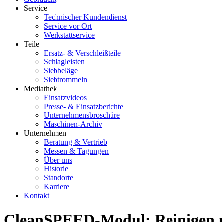
Service
Technischer Kundendienst
Service vor Ort
Werkstattservice
Teile
Ersatz- & Verschleißteile
Schlagleisten
Siebbeläge
Siebtrommeln
Mediathek
Einsatzvideos
Presse- & Einsatzberichte
Unternehmensbroschüre
Maschinen-Archiv
Unternehmen
Beratung & Vertrieb
Messen & Tagungen
Über uns
Historie
Standorte
Karriere
Kontakt
CleanSPEED-Modul: Reinigen u