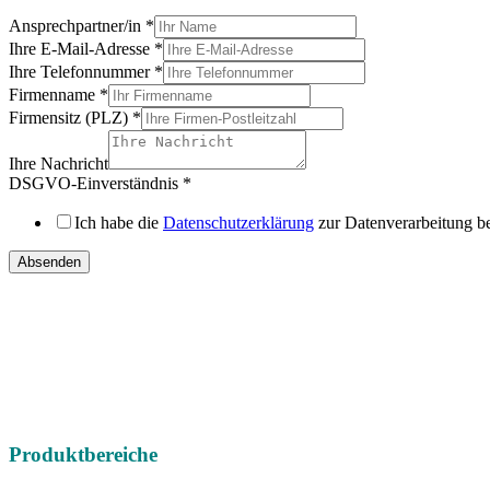
Ansprechpartner/in
*
Ihre E-Mail-Adresse
*
Ihre Telefonnummer
*
Firmenname
*
Firmensitz (PLZ)
*
Ihre Nachricht
DSGVO-Einverständnis
*
Ich habe die
Datenschutzerklärung
zur Datenverarbeitung b
Absenden
IHRE
DIREKTEN ANSPRECHPARTNER
Vertriebsregion Nord /
Ost / West
Gebrauchtmaschinen international
Telefon:
+49 (0) 451 89947-0
E-Mail:
mail@christophel.com
Produktbereiche