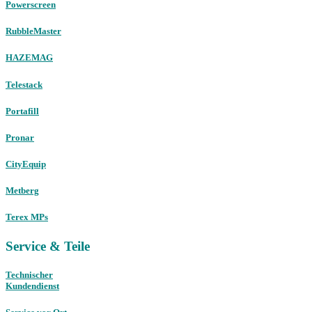
Powerscreen
RubbleMaster
HAZEMAG
Telestack
Portafill
Pronar
CityEquip
Metberg
Terex MPs
Service & Teile
Technischer
Kundendienst