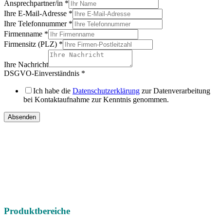
Ansprechpartner/in
*
Ihre E-Mail-Adresse
*
Ihre Telefonnummer
*
Firmenname
*
Firmensitz (PLZ)
*
Ihre Nachricht
DSGVO-Einverständnis
*
Ich habe die
Datenschutzerklärung
zur Datenverarbeitung
bei Kontaktaufnahme zur Kenntnis genommen.
Absenden
IHRE
DIREKTEN ANSPRECHPARTNER
Vertriebsregion Nord /
Ost / West
Gebrauchtmaschinen
international
Telefon:
+49 (0) 451 89947-0
E-Mail:
mail@christophel.com
Produktbereiche