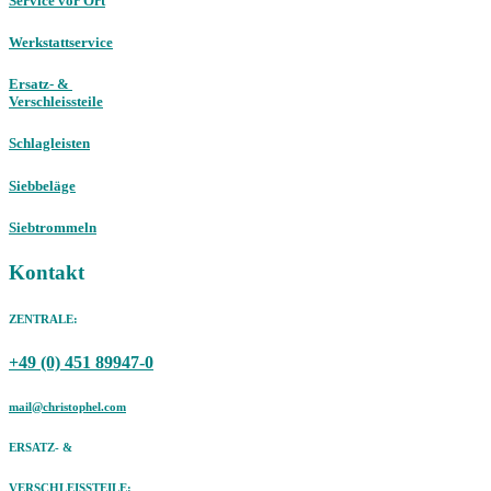
Service vor Ort
Werkstattservice
Ersatz- &
Verschleissteile
Schlagleisten
Siebbeläge
Siebtrommeln
Kontakt
ZENTRALE:
+49 (0) 451 89947-0
mail@christophel.com
ERSATZ- &
VERSCHLEISSTEILE: