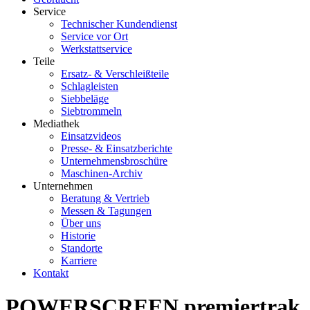
Service
Technischer Kundendienst
Service vor Ort
Werkstattservice
Teile
Ersatz- & Verschleißteile
Schlagleisten
Siebbeläge
Siebtrommeln
Mediathek
Einsatzvideos
Presse- & Einsatzberichte
Unternehmensbroschüre
Maschinen-Archiv
Unternehmen
Beratung & Vertrieb
Messen & Tagungen
Über uns
Historie
Standorte
Karriere
Kontakt
POWERSCREEN premiertrak