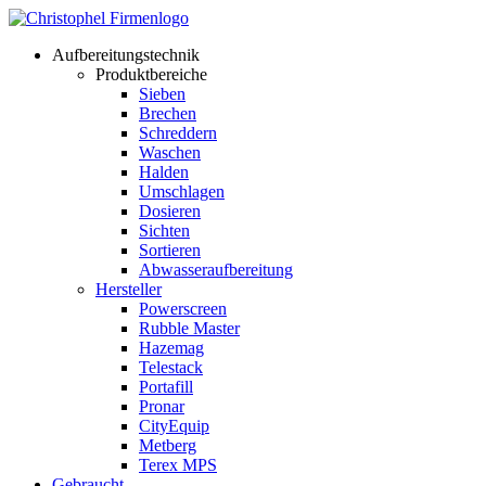
Aufbereitungstechnik
Produktbereiche
Sieben
Brechen
Schreddern
Waschen
Halden
Umschlagen
Dosieren
Sichten
Sortieren
Abwasseraufbereitung
Hersteller
Powerscreen
Rubble Master
Hazemag
Telestack
Portafill
Pronar
CityEquip
Metberg
Terex MPS
Gebraucht